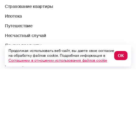
Страхование квартиры
Ипотека
Путешествие
Несчастный случай
Другие продукты
Продолжая использовать веб-сайт, вы даете свое согласие
ДМС
ОК
на обработку файлов cookie. Подробная информация в
Соглашении в отношении использования файлов cookie
Найти офис или агента
Статьи
Стать агентом
Участие в тендере
Период охлаждения
Аренда помещений
Карьера в Росгосстрах