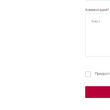
расходы на
разумные и
Комментарий
*
проведения
повреждени
другие пис
приведения
непосредст
Размер страх
контейнера.
Предост