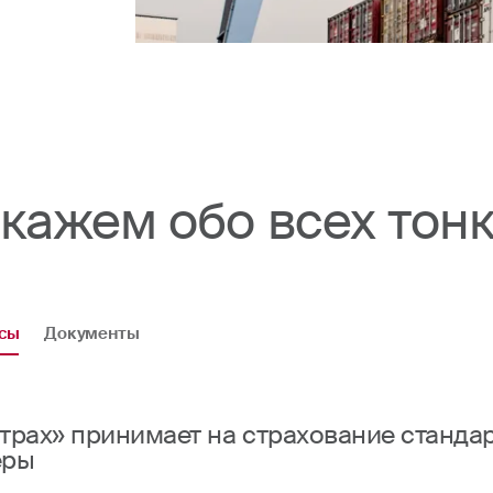
кажем обо всех тон
сы
Документы
трах» принимает на страхование станд
еры