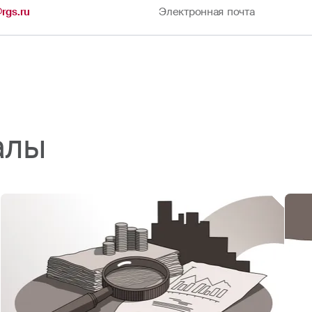
@rgs.ru
Электронная почта
алы