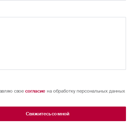
 оплату ремонтных работ;
 целесообразные расходы на транспортировку материалов к 
 ремонтных работ и/или контейнера от места обнаружения
я к месту проведения ремонта;
ьменно согласованные со cтраховщиком расходы, необходим
 застрахованного имущества в то состояние, в котором оно н
венно перед наступлением страхового случая.
овой выплаты определяется без учета износа застрахованного
авляю свое
согласие
на обработку персональных данных
Свяжитесь со мной