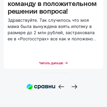
команду в положительном
решении вопроса!
Здравствуйте. Так случилось что моя
мама была вынуждена взять ипотеку в
размере до 2 млн рублей, застраховала
ее в «Росгосстрах» все как и положено
вроде бы на сегодняшний день. И вот
случилось несчастье её через некоторое
время не стало. Я (сын) обратился в
Читать
Читать
Читать
Читать дальше
дальше
дальше
дальше
кратчайшие сроки в ее страховую
компанию и согласно требованиям
компании (выполняя все их запросы по
страховому случаю) получил выплату в
сторону погашения ипотечной
задолженности и остаток на свой счёт!
Долго не верил в это, думал что придется