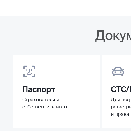
Доку
Паспорт
СТС/
Страхователя и
Для под
собственника авто
регистр
и права