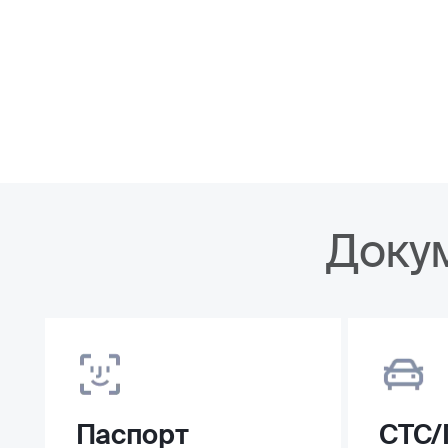
Доку
Паспорт
СТС/