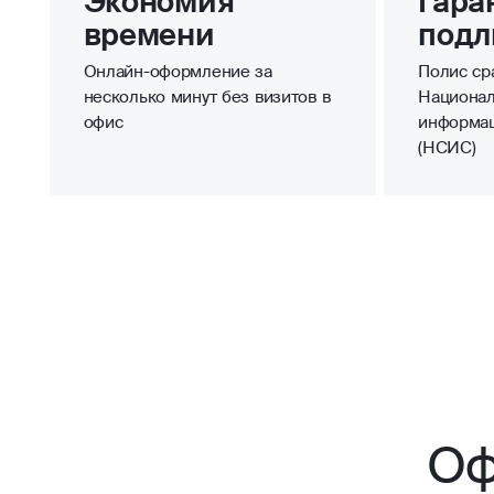
Экономия
Гара
времени
подл
Онлайн-оформление за
Полис сра
несколько минут без визитов в
Национал
офис
информа
(НСИС)
Оф