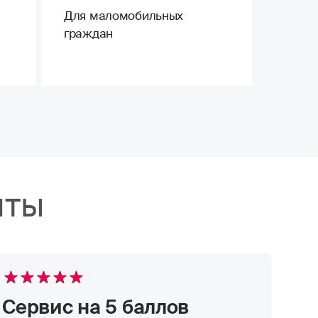
Для маломобильных
граждан
нты
Сервис на 5 баллов
О