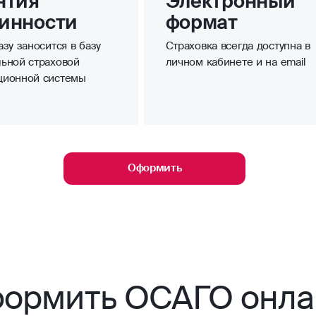
нтия
Электронный
инности
формат
зу заносится в базу
Страховка всегда доступна в
ьной страховой
личном кабинете и на email
ционной системы
Оформить
ормить ОСАГО онла