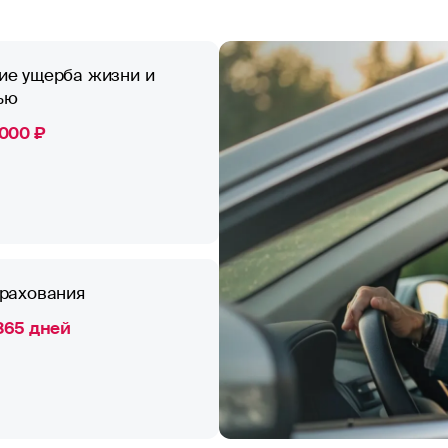
ие ущерба жизни и
ью
 000 ₽
трахования
 365 дней