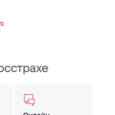
ТС
осстрахе