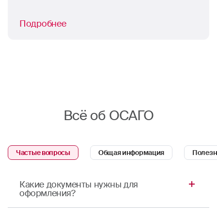
Подробнее
Всё об ОСАГО
Частые вопросы
Общая информация
Полезн
Какие документы нужны для
оформления?
Для оформления полиса ОСАГО в Челябинске