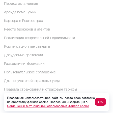
Период охлаждения
Аренда помещений
Карьера в Росгосстрах
Реестр брокеров и агентов
Реализация непрофильной недвижимости
Компенсационные выплаты
Досудебные претензии
Раскрытие информации
Пользовательское соглашение
Для получателей страховых услуг
Правила страхования и страховые тарифы
Политика в отношении обработки персональных данных
Продолжая использовать веб-сайт, вы даете свое согласие
ОК
на обработку файлов cookie. Подробная информация в
Соглашении в отношении использования файлов cookie
Комплектность документов по страховому случаю по ОСАГО